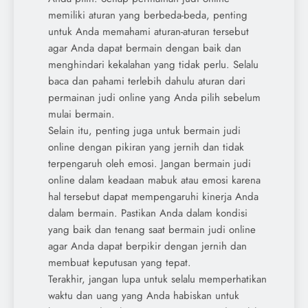
memiliki aturan yang berbeda-beda, penting
untuk Anda memahami aturan-aturan tersebut
agar Anda dapat bermain dengan baik dan
menghindari kekalahan yang tidak perlu. Selalu
baca dan pahami terlebih dahulu aturan dari
permainan judi online yang Anda pilih sebelum
mulai bermain.
Selain itu, penting juga untuk bermain judi
online dengan pikiran yang jernih dan tidak
terpengaruh oleh emosi. Jangan bermain judi
online dalam keadaan mabuk atau emosi karena
hal tersebut dapat mempengaruhi kinerja Anda
dalam bermain. Pastikan Anda dalam kondisi
yang baik dan tenang saat bermain judi online
agar Anda dapat berpikir dengan jernih dan
membuat keputusan yang tepat.
Terakhir, jangan lupa untuk selalu memperhatikan
waktu dan uang yang Anda habiskan untuk