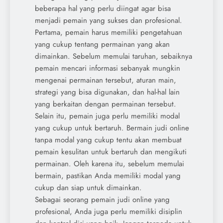
beberapa hal yang perlu diingat agar bisa
menjadi pemain yang sukses dan profesional.
Pertama, pemain harus memiliki pengetahuan
yang cukup tentang permainan yang akan
dimainkan. Sebelum memulai taruhan, sebaiknya
pemain mencari informasi sebanyak mungkin
mengenai permainan tersebut, aturan main,
Bergejolaknya Industri Judi Online di
strategi yang bisa digunakan, dan hal-hal lain
Indonesia
yang berkaitan dengan permainan tersebut.
Selain itu, pemain juga perlu memiliki modal
yang cukup untuk bertaruh. Bermain judi online
tanpa modal yang cukup tentu akan membuat
pemain kesulitan untuk bertaruh dan mengikuti
permainan. Oleh karena itu, sebelum memulai
bermain, pastikan Anda memiliki modal yang
cukup dan siap untuk dimainkan.
Sebagai seorang pemain judi online yang
profesional, Anda juga perlu memiliki disiplin