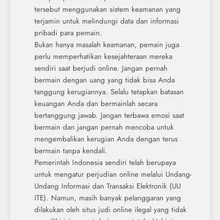
tersebut menggunakan sistem keamanan yang
terjamin untuk melindungi data dan informasi
pribadi para pemain.
Bukan hanya masalah keamanan, pemain juga
perlu memperhatikan kesejahteraan mereka
sendiri saat berjudi online. Jangan pernah
bermain dengan uang yang tidak bisa Anda
tanggung kerugiannya. Selalu tetapkan batasan
keuangan Anda dan bermainlah secara
bertanggung jawab. Jangan terbawa emosi saat
bermain dan jangan pernah mencoba untuk
mengembalikan kerugian Anda dengan terus
bermain tanpa kendali.
Pemerintah Indonesia sendiri telah berupaya
untuk mengatur perjudian online melalui Undang-
Undang Informasi dan Transaksi Elektronik (UU
ITE). Namun, masih banyak pelanggaran yang
dilakukan oleh situs judi online ilegal yang tidak