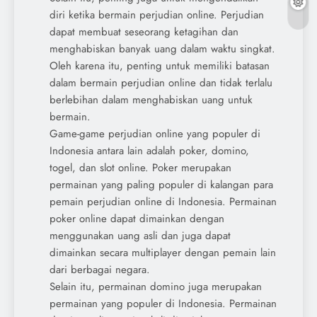
diri ketika bermain perjudian online. Perjudian
dapat membuat seseorang ketagihan dan
menghabiskan banyak uang dalam waktu singkat.
Oleh karena itu, penting untuk memiliki batasan
dalam bermain perjudian online dan tidak terlalu
berlebihan dalam menghabiskan uang untuk
bermain.
Game-game perjudian online yang populer di
Indonesia antara lain adalah poker, domino,
togel, dan slot online. Poker merupakan
permainan yang paling populer di kalangan para
pemain perjudian online di Indonesia. Permainan
poker online dapat dimainkan dengan
menggunakan uang asli dan juga dapat
dimainkan secara multiplayer dengan pemain lain
dari berbagai negara.
Selain itu, permainan domino juga merupakan
permainan yang populer di Indonesia. Permainan