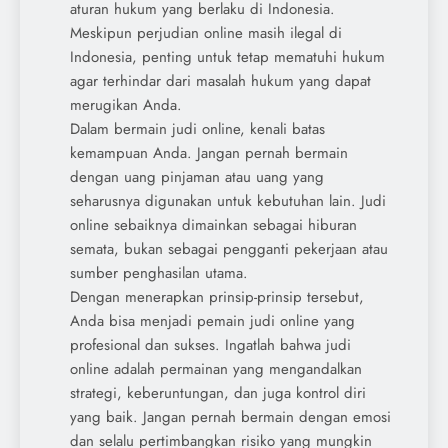
aturan hukum yang berlaku di Indonesia.
Meskipun perjudian online masih ilegal di
Indonesia, penting untuk tetap mematuhi hukum
agar terhindar dari masalah hukum yang dapat
merugikan Anda.
Dalam bermain judi online, kenali batas
kemampuan Anda. Jangan pernah bermain
dengan uang pinjaman atau uang yang
seharusnya digunakan untuk kebutuhan lain. Judi
online sebaiknya dimainkan sebagai hiburan
Maraknya Situs Judi Online di Tanah Air
semata, bukan sebagai pengganti pekerjaan atau
sumber penghasilan utama.
Dengan menerapkan prinsip-prinsip tersebut,
Anda bisa menjadi pemain judi online yang
profesional dan sukses. Ingatlah bahwa judi
online adalah permainan yang mengandalkan
strategi, keberuntungan, dan juga kontrol diri
yang baik. Jangan pernah bermain dengan emosi
dan selalu pertimbangkan risiko yang mungkin