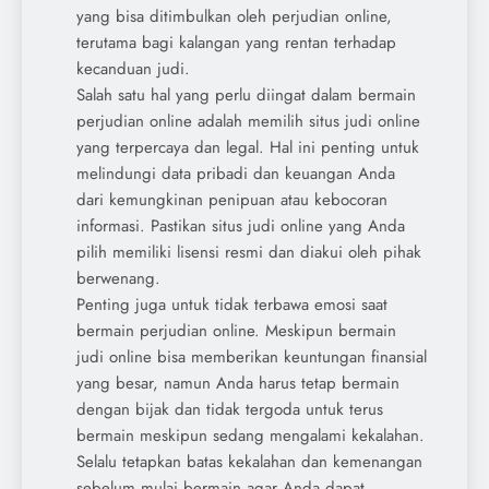
yang bisa ditimbulkan oleh perjudian online,
terutama bagi kalangan yang rentan terhadap
kecanduan judi.
Salah satu hal yang perlu diingat dalam bermain
perjudian online adalah memilih situs judi online
yang terpercaya dan legal. Hal ini penting untuk
melindungi data pribadi dan keuangan Anda
dari kemungkinan penipuan atau kebocoran
informasi. Pastikan situs judi online yang Anda
pilih memiliki lisensi resmi dan diakui oleh pihak
Pesona Taruhan Online di Indonesia:
berwenang.
Mengungkap Fenomena Perjudian Secara
Penting juga untuk tidak terbawa emosi saat
Virtual
bermain perjudian online. Meskipun bermain
judi online bisa memberikan keuntungan finansial
yang besar, namun Anda harus tetap bermain
dengan bijak dan tidak tergoda untuk terus
bermain meskipun sedang mengalami kekalahan.
Selalu tetapkan batas kekalahan dan kemenangan
sebelum mulai bermain agar Anda dapat