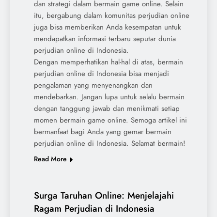
dan strategi dalam bermain game online. Selain
itu, bergabung dalam komunitas perjudian online
juga bisa memberikan Anda kesempatan untuk
mendapatkan informasi terbaru seputar dunia
perjudian online di Indonesia.
Dengan memperhatikan hal-hal di atas, bermain
perjudian online di Indonesia bisa menjadi
pengalaman yang menyenangkan dan
mendebarkan. Jangan lupa untuk selalu bermain
dengan tanggung jawab dan menikmati setiap
momen bermain game online. Semoga artikel ini
bermanfaat bagi Anda yang gemar bermain
perjudian online di Indonesia. Selamat bermain!
Read More
Surga Taruhan Online: Menjelajahi
Ragam Perjudian di Indonesia