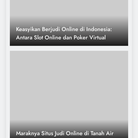
Keasyikan Berjudi Online di Indonesia:
Antara Slot Online dan Poker Virtual
Maraknya Situs Judi Online di Tanah Air