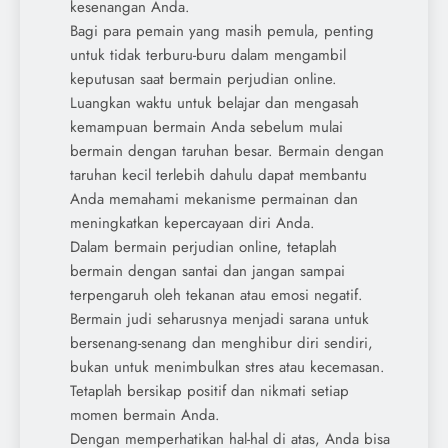
kesenangan Anda.
Bagi para pemain yang masih pemula, penting
untuk tidak terburu-buru dalam mengambil
keputusan saat bermain perjudian online.
Luangkan waktu untuk belajar dan mengasah
kemampuan bermain Anda sebelum mulai
bermain dengan taruhan besar. Bermain dengan
taruhan kecil terlebih dahulu dapat membantu
Anda memahami mekanisme permainan dan
meningkatkan kepercayaan diri Anda.
Dalam bermain perjudian online, tetaplah
bermain dengan santai dan jangan sampai
terpengaruh oleh tekanan atau emosi negatif.
Bermain judi seharusnya menjadi sarana untuk
bersenang-senang dan menghibur diri sendiri,
bukan untuk menimbulkan stres atau kecemasan.
Tetaplah bersikap positif dan nikmati setiap
momen bermain Anda.
Dengan memperhatikan hal-hal di atas, Anda bisa