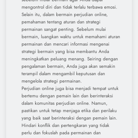
mengontrol diri dan tidak terlalu terbawa emosi.
Selain itu, dalam bermain perjudian online,
pemahaman tentang aturan dan strategi
permainan sangat penting. Sebelum mulai
bermain, luangkan waktu untuk memahami aturan
permainan dan mencari informasi mengenai
strategi bermain yang bisa membantu Anda
meningkatkan peluang menang. Seiring dengan
pengalaman bermain, Anda juga akan semakin
terampil dalam mengambil keputusan dan
mengelola strategi permainan.
Perjudian online juga bisa menjadi tempat untuk
bertemu dengan pemain lain dan berinteraksi
dalam komunitas perjudian online. Namun,
pastikan untuk tetap menjaga etika dan perilaku
yang baik saat berinteraksi dengan pemain lain.
Hindari konflik dan pertengkaran yang tidak
perlu dan fokuslah pada permainan dan