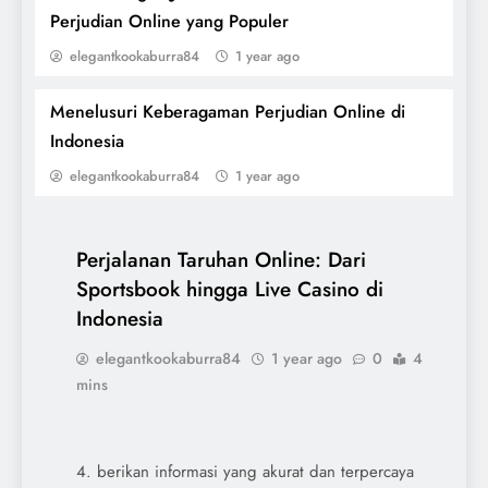
Perjudian Online yang Populer
elegantkookaburra84
1 year ago
Menelusuri Keberagaman Perjudian Online di
Menguak Kehebatan Judi Online di
Indonesia
Indonesia
elegantkookaburra84
1 year ago
Perjalanan Taruhan Online: Dari
Sportsbook hingga Live Casino di
Indonesia
elegantkookaburra84
1 year ago
0
4
mins
4. berikan informasi yang akurat dan terpercaya
Pesona Taruhan Online di Indonesia: