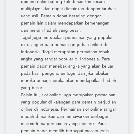
domino online sering kali dimainkan secara
multiplayer dan dapat dimainkan dengan taruhan
uang asli. Pemain dapat bersaing dengan
pemain lain dalam mendapatkan kemenangan
dan meraih hadiah yang besar.
Togel juga merupakan permainan yang populer
di kalangan para pemain perjudian online di
Indonesia. Togel merupakan permainan tebak
angka yang sangat populer di Indonesia. Para
pemain dapat menebak angka yang akan keluar
pada hasil pengundian togel dan jika tebakan
mereka benar, mereka akan mendapatkan hadiah
yang besar.
Selain itu, slot online juga merupakan permainan
yang populer di kalangan para pemain perjudian
online di Indonesia. Permainan slot online sangat
mudah dimainkan dan menawarkan berbagai
macam tema permainan yang menarik. Para
pemain dapat memilih berbagai macam jenis