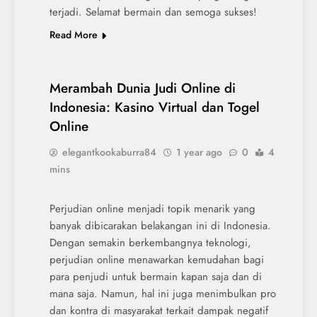
terjadi. Selamat bermain dan semoga sukses!
Read More
Mencicipi Keberuntungan: Fenomena Judi
Online di Indonesia
Merambah Dunia Judi Online di
Indonesia: Kasino Virtual dan Togel
Online
elegantkookaburra84
1 year ago
0
4
mins
Perjudian online menjadi topik menarik yang
banyak dibicarakan belakangan ini di Indonesia.
Dengan semakin berkembangnya teknologi,
perjudian online menawarkan kemudahan bagi
Menguak Kehebatan Judi Online di
para penjudi untuk bermain kapan saja dan di
Indonesia
mana saja. Namun, hal ini juga menimbulkan pro
dan kontra di masyarakat terkait dampak negatif