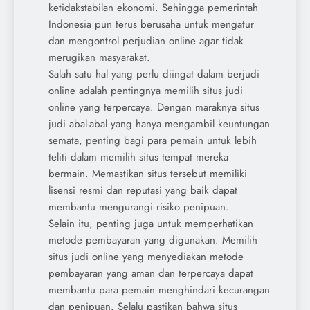
ketidakstabilan ekonomi. Sehingga pemerintah
Indonesia pun terus berusaha untuk mengatur
dan mengontrol perjudian online agar tidak
merugikan masyarakat.
Salah satu hal yang perlu diingat dalam berjudi
online adalah pentingnya memilih situs judi
online yang terpercaya. Dengan maraknya situs
judi abal-abal yang hanya mengambil keuntungan
semata, penting bagi para pemain untuk lebih
teliti dalam memilih situs tempat mereka
bermain. Memastikan situs tersebut memiliki
lisensi resmi dan reputasi yang baik dapat
membantu mengurangi risiko penipuan.
Selain itu, penting juga untuk memperhatikan
metode pembayaran yang digunakan. Memilih
situs judi online yang menyediakan metode
pembayaran yang aman dan terpercaya dapat
membantu para pemain menghindari kecurangan
dan penipuan. Selalu pastikan bahwa situs