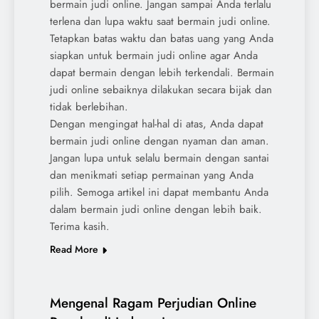
bermain judi online. Jangan sampai Anda terlalu
terlena dan lupa waktu saat bermain judi online.
Tetapkan batas waktu dan batas uang yang Anda
siapkan untuk bermain judi online agar Anda
dapat bermain dengan lebih terkendali. Bermain
judi online sebaiknya dilakukan secara bijak dan
tidak berlebihan.
Dengan mengingat hal-hal di atas, Anda dapat
bermain judi online dengan nyaman dan aman.
Jangan lupa untuk selalu bermain dengan santai
dan menikmati setiap permainan yang Anda
pilih. Semoga artikel ini dapat membantu Anda
dalam bermain judi online dengan lebih baik.
Terima kasih.
Read More
Mengenal Ragam Perjudian Online