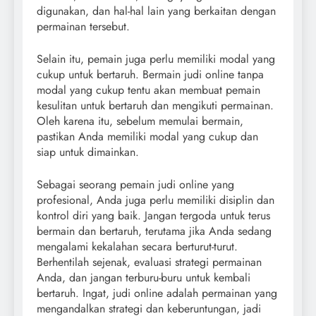
digunakan, dan hal-hal lain yang berkaitan dengan
permainan tersebut.
Selain itu, pemain juga perlu memiliki modal yang
cukup untuk bertaruh. Bermain judi online tanpa
modal yang cukup tentu akan membuat pemain
kesulitan untuk bertaruh dan mengikuti permainan.
Oleh karena itu, sebelum memulai bermain,
pastikan Anda memiliki modal yang cukup dan
siap untuk dimainkan.
Sebagai seorang pemain judi online yang
profesional, Anda juga perlu memiliki disiplin dan
kontrol diri yang baik. Jangan tergoda untuk terus
bermain dan bertaruh, terutama jika Anda sedang
mengalami kekalahan secara berturut-turut.
Berhentilah sejenak, evaluasi strategi permainan
Anda, dan jangan terburu-buru untuk kembali
bertaruh. Ingat, judi online adalah permainan yang
mengandalkan strategi dan keberuntungan, jadi