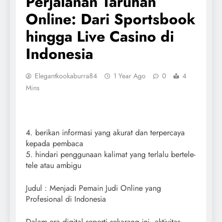
Perjalanan Taruhan
Online: Dari Sportsbook
hingga Live Casino di
Indonesia
Elegantkookaburra84
1 Year Ago
0
4
Mins
4. berikan informasi yang akurat dan terpercaya
kepada pembaca
5. hindari penggunaan kalimat yang terlalu bertele-
tele atau ambigu
Judul : Menjadi Pemain Judi Online yang
Profesional di Indonesia
Dalam era digital seperti sekarang ini, aktivitas