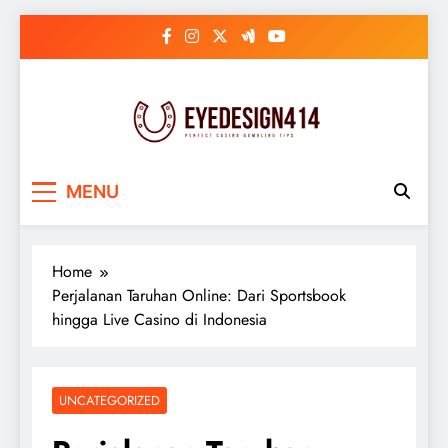
Skip
to
content
Eyedesign414
Enjoy together with someone playing casino
MENU
Home
Perjalanan Taruhan Online: Dari Sportsbook
hingga Live Casino di Indonesia
UNCATEGORIZED